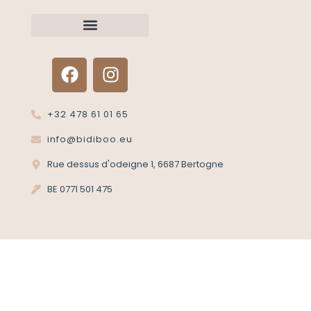
Renvoyer un article?
Termes et conditions
Politique de confidentialité
+32 478 61 01 65
info@bidiboo.eu
Rue dessus d'odeigne 1, 6687 Bertogne
BE 0771 501 475