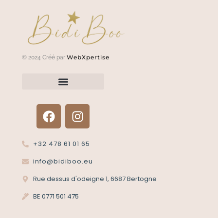
WebXpertise
© 2024 Créé par
Renvoyer un article?
Termes et conditions
Politique de confidentialité
+32 478 61 01 65
info@bidiboo.eu
Rue dessus d'odeigne 1, 6687 Bertogne
BE 0771 501 475