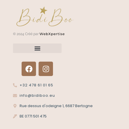
WebXpertise
© 2024 Créé par
Renvoyer un article?
Termes et conditions
Politique de confidentialité
+32 478 61 01 65
info@bidiboo.eu
Rue dessus d'odeigne 1, 6687 Bertogne
BE 0771 501 475