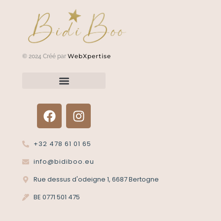
WebXpertise
© 2024 Créé par
Renvoyer un article?
Termes et conditions
Politique de confidentialité
+32 478 61 01 65
info@bidiboo.eu
Rue dessus d'odeigne 1, 6687 Bertogne
BE 0771 501 475