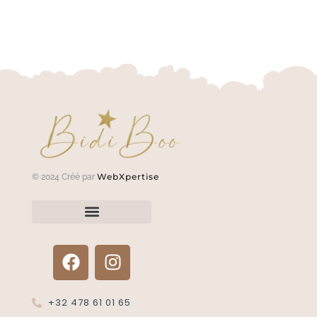
WebXpertise
© 2024 Créé par
Renvoyer un article?
Termes et conditions
Politique de confidentialité
+32 478 61 01 65