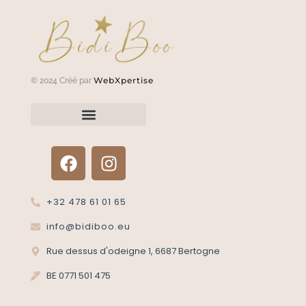
WebXpertise
© 2024 Créé par
Renvoyer un article?
Termes et conditions
Politique de confidentialité
+32 478 61 01 65
info@bidiboo.eu
Rue dessus d'odeigne 1, 6687 Bertogne
BE 0771 501 475