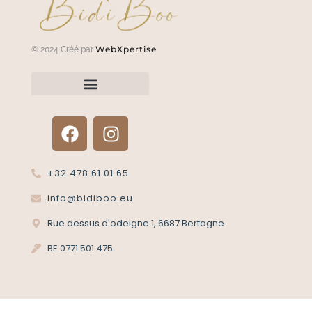
WebXpertise
© 2024 Créé par
Renvoyer un article?
Termes et conditions
Politique de confidentialité
+32 478 61 01 65
info@bidiboo.eu
Rue dessus d'odeigne 1, 6687 Bertogne
BE 0771 501 475