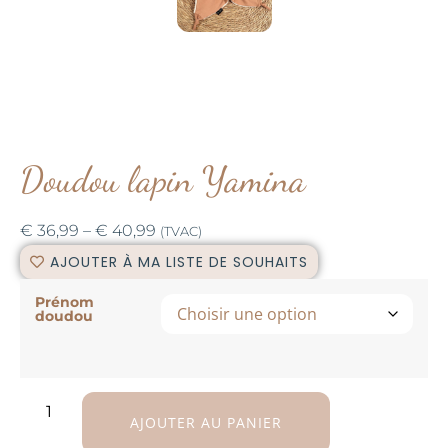
Doudou lapin Yamina
€
36,99
–
€
40,99
(TVAC)
AJOUTER À MA LISTE DE SOUHAITS
Prénom
doudou
AJOUTER AU PANIER