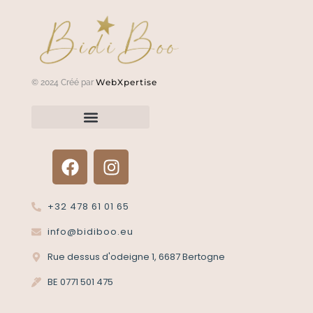
WebXpertise
© 2024 Créé par
Renvoyer un article?
Termes et conditions
Politique de confidentialité
+32 478 61 01 65
info@bidiboo.eu
Rue dessus d'odeigne 1, 6687 Bertogne
BE 0771 501 475