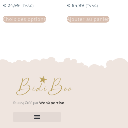
€
24,99
€
64,99
(TVAC)
(TVAC)
Choix des options
Ajouter au panier
WebXpertise
© 2024 Créé par
Renvoyer un article?
Termes et conditions
Politique de confidentialité