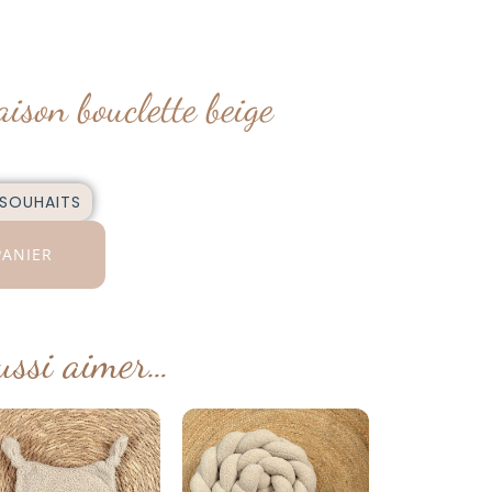
ison bouclette beige
 SOUHAITS
PANIER
ussi aimer…