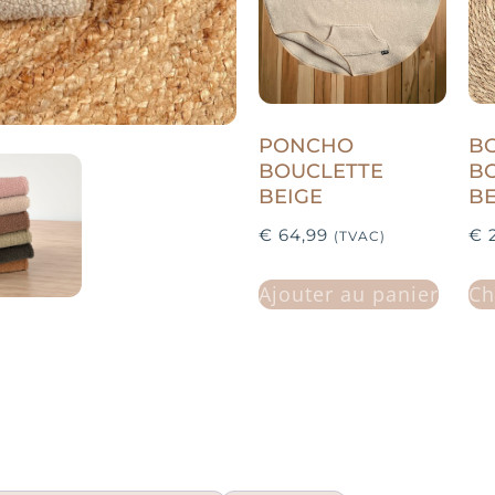
PONCHO
BO
BOUCLETTE
B
BEIGE
BE
€
64,99
€
2
(TVAC)
Ajouter au panier
Ch