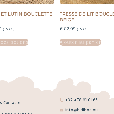
ET LUTIN BOUCLETTE
TRESSE DE LIT BOUCL
E
BEIGE
9
€
82,99
(TVAC)
(TVAC)
 des options
Ajouter au panier
+32 478 61 01 65
s Contacter
info@bidiboo.eu