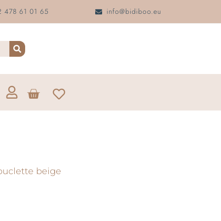
 478 61 01 65
info@bidiboo.eu
ouclette beige