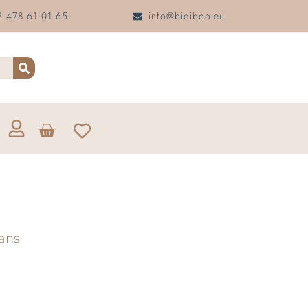
 478 61 01 65
info@bidiboo.eu
ans