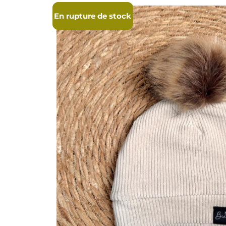
En rupture de stock
En rupture de stock