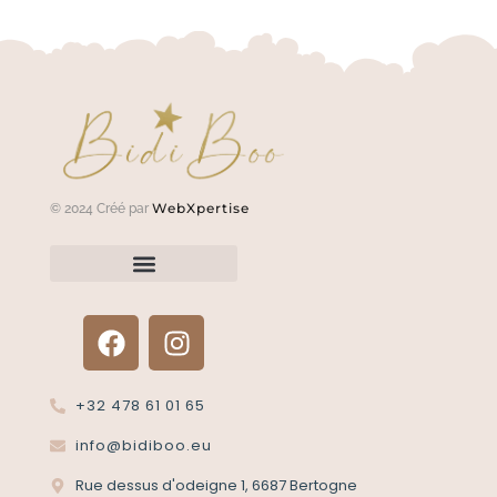
WebXpertise
© 2024 Créé par
Renvoyer un article?
Termes et conditions
Politique de confidentialité
+32 478 61 01 65
info@bidiboo.eu
Rue dessus d'odeigne 1, 6687 Bertogne