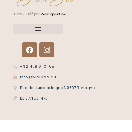
WebXpertise
© 2024 Créé par
Renvoyer un article?
Termes et conditions
Politique de confidentialité
+32 478 61 01 65
info@bidiboo.eu
Rue dessus d'odeigne 1, 6687 Bertogne
BE 0771 501 475