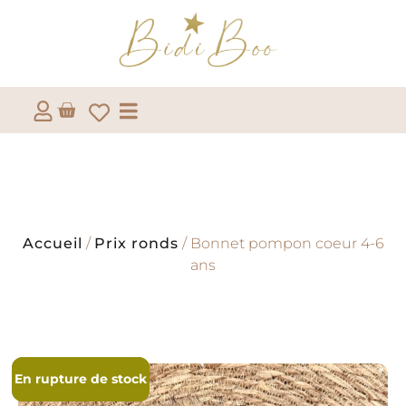
Accueil
/
Prix ronds
/ Bonnet pompon coeur 4-6
ans
En rupture de stock
En rupture de stock