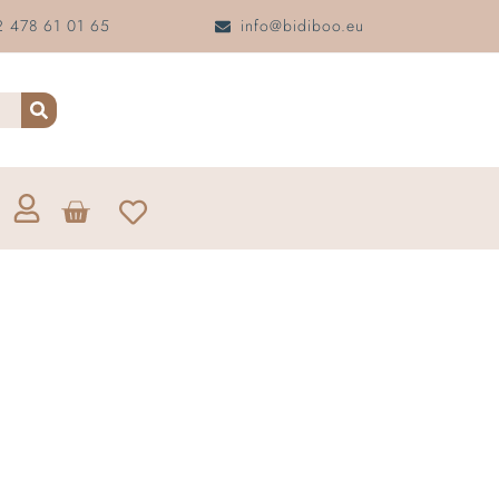
 478 61 01 65
info@bidiboo.eu