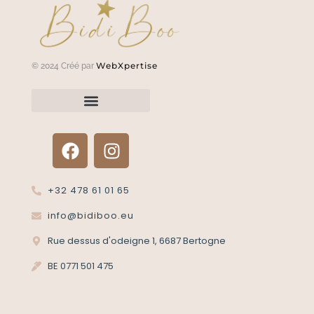
WebXpertise
© 2024 Créé par
Renvoyer un article?
Termes et conditions
Politique de confidentialité
+32 478 61 01 65
info@bidiboo.eu
Rue dessus d'odeigne 1, 6687 Bertogne
BE 0771 501 475