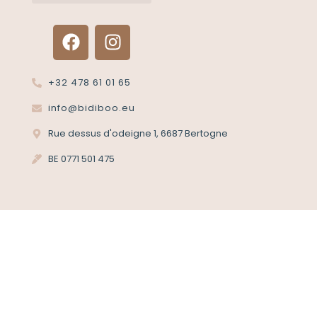
Renvoyer un article?
Termes et conditions
Politique de confidentialité
+32 478 61 01 65
info@bidiboo.eu
Rue dessus d'odeigne 1, 6687 Bertogne
BE 0771 501 475