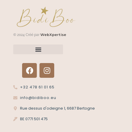
WebXpertise
© 2024 Créé par
Renvoyer un article?
Termes et conditions
Politique de confidentialité
+32 478 61 01 65
info@bidiboo.eu
Rue dessus d'odeigne 1, 6687 Bertogne
BE 0771 501 475