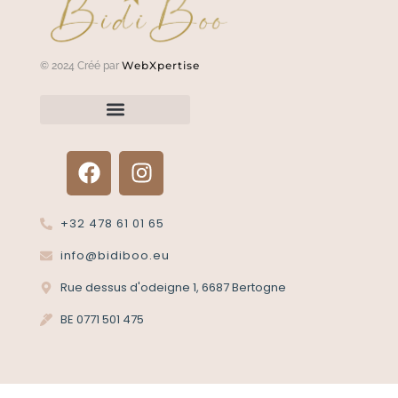
WebXpertise
© 2024 Créé par
Renvoyer un article?
Termes et conditions
Politique de confidentialité
+32 478 61 01 65
info@bidiboo.eu
Rue dessus d'odeigne 1, 6687 Bertogne
BE 0771 501 475