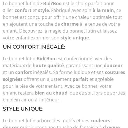
Le bonnet lutin de
Bidi’Boo
est le choix parfait pour
allier
confort
et
style
. Fabriqué avec soin
à la main
, ce
bonnet est conçu pour offrir une chaleur optimale tout
en ajoutant une touche de
charme
à la tenue de votre
enfant. Découvrez la magie du bonnet lutin et laissez
votre enfant exprimer son
style unique
.
UN CONFORT INÉGALÉ:
Le bonnet lutin
Bidi’Boo
est confectionné avec des
matériaux de
haute qualité
, garantissant une
douceur
et un
confort
inégalés. Sa forme ludique et ses
coutures
soignées
offrent un ajustement
parfait
et agréable
pour la tête de votre enfant. Avec ce bonnet, votre
enfant restera
bien au chaud
, que ce soit lors de sorties
en plein air ou à l’intérieur.
STYLE UNIQUE:
Le bonnet lutin arbore des motifs et des
couleurs
douces
qui ajoutent une touche de fantaisie à
chaque