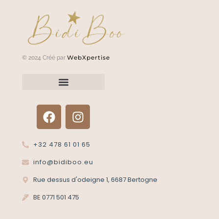
WebXpertise
© 2024 Créé par
Renvoyer un article?
Termes et conditions
Politique de confidentialité
+32 478 61 01 65
info@bidiboo.eu
Rue dessus d'odeigne 1, 6687 Bertogne
BE 0771 501 475