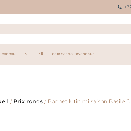
+32
 cadeau
NL
FR
commande revendeur
eil
/
Prix ronds
/ Bonnet lutin mi saison Basile 6