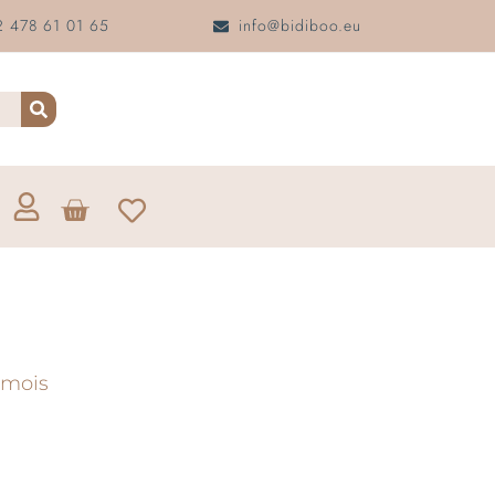
 478 61 01 65
info@bidiboo.eu
 mois