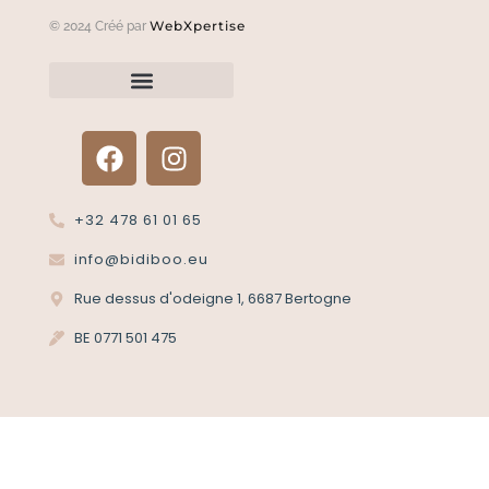
WebXpertise
© 2024 Créé par
Renvoyer un article?
Termes et conditions
Politique de confidentialité
+32 478 61 01 65
info@bidiboo.eu
Rue dessus d'odeigne 1, 6687 Bertogne
BE 0771 501 475