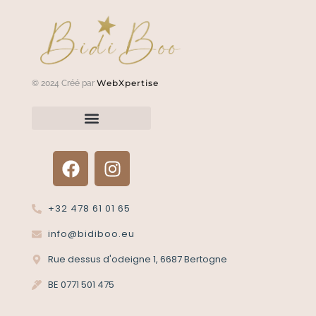
WebXpertise
© 2024 Créé par
Renvoyer un article?
Termes et conditions
Politique de confidentialité
+32 478 61 01 65
info@bidiboo.eu
Rue dessus d'odeigne 1, 6687 Bertogne
BE 0771 501 475