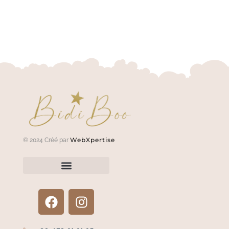
WebXpertise
© 2024 Créé par
Renvoyer un article?
Termes et conditions
Politique de confidentialité