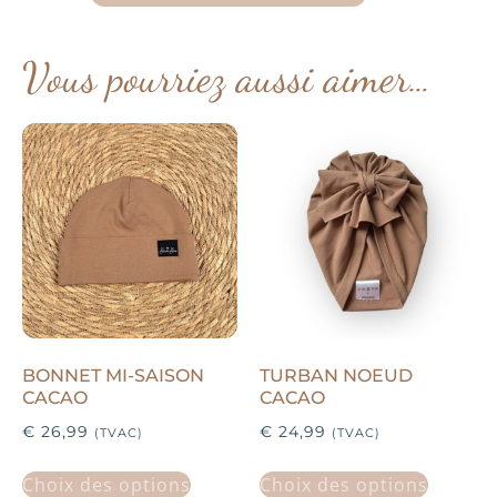
Vous pourriez aussi aimer…
BONNET MI-SAISON
TURBAN NOEUD
CACAO
CACAO
€
26,99
€
24,99
(TVAC)
(TVAC)
Choix des options
Choix des options