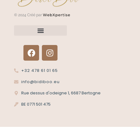
WebXpertise
© 2024 Créé par
Renvoyer un article?
Termes et conditions
Politique de confidentialité
+32 478 61 01 65
info@bidiboo.eu
Rue dessus d'odeigne 1, 6687 Bertogne
BE 0771 501 475