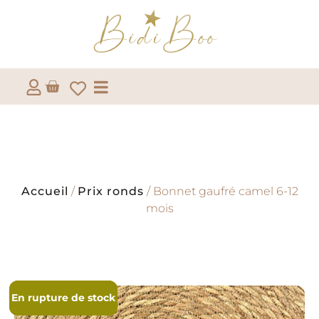
Accueil
/
Prix ronds
/ Bonnet gaufré camel 6-12
mois
En rupture de stock
En rupture de stock