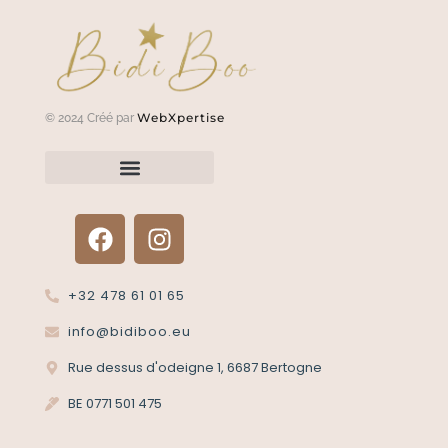
WebXpertise
© 2024 Créé par
Renvoyer un article?
Termes et conditions
Politique de confidentialité
+32 478 61 01 65
info@bidiboo.eu
Rue dessus d'odeigne 1, 6687 Bertogne
BE 0771 501 475