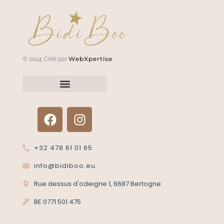
WebXpertise
© 2024 Créé par
Renvoyer un article?
Termes et conditions
Politique de confidentialité
+32 478 61 01 65
info@bidiboo.eu
Rue dessus d'odeigne 1, 6687 Bertogne
BE 0771 501 475