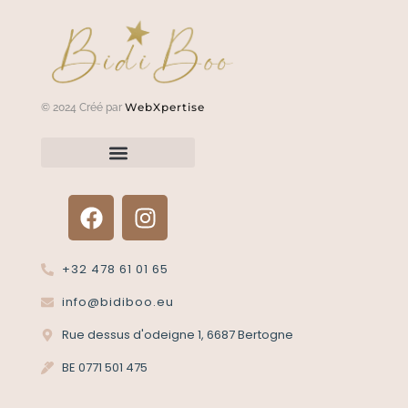
WebXpertise
© 2024 Créé par
Renvoyer un article?
Termes et conditions
Politique de confidentialité
+32 478 61 01 65
info@bidiboo.eu
Rue dessus d'odeigne 1, 6687 Bertogne
BE 0771 501 475