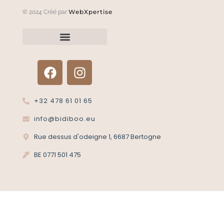
WebXpertise
© 2024 Créé par
Renvoyer un article?
Termes et conditions
Politique de confidentialité
+32 478 61 01 65
info@bidiboo.eu
Rue dessus d'odeigne 1, 6687 Bertogne
BE 0771 501 475