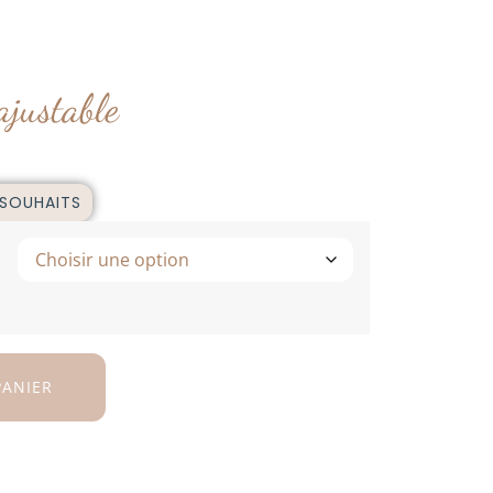
justable
 SOUHAITS
PANIER