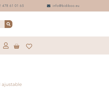
 478 61 01 65
info@bidiboo.eu
ajustable