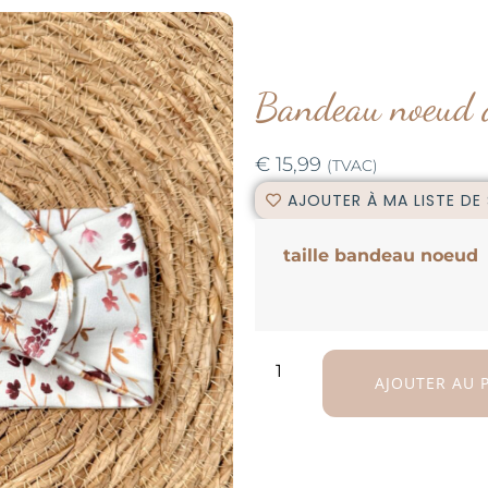
Bandeau noeud a
€
15,99
(TVAC)
AJOUTER À MA LISTE DE
taille bandeau noeud
AJOUTER AU 