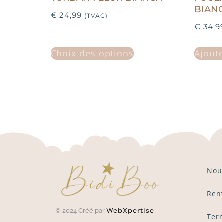
BIAN
€
24,99
(TVAC)
€
34,9
Choix des options
Ajout
Nou
Ren
WebXpertise
© 2024 Créé par
Ter