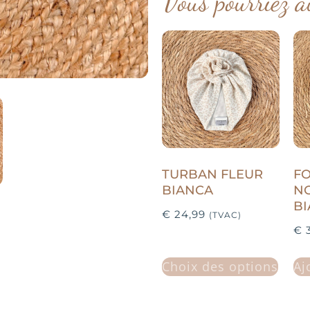
Vous pourriez a
TURBAN FLEUR
F
BIANCA
N
B
€
24,99
(TVAC)
€
3
Choix des options
Aj