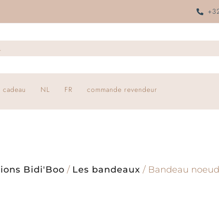
+32
 cadeau
NL
FR
commande revendeur
tions Bidi'Boo
/
Les bandeaux
/ Bandeau noeud 