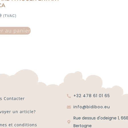
CA
9
(TVAC)
er au panier
+32 478 61 01 65
s Contacter
info@bidiboo.eu
voyer un article?
Rue dessus d'odeigne 1, 66
mes et conditions
Bertogne