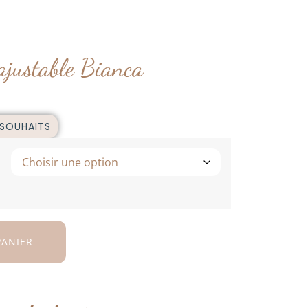
justable Bianca
 SOUHAITS
PANIER