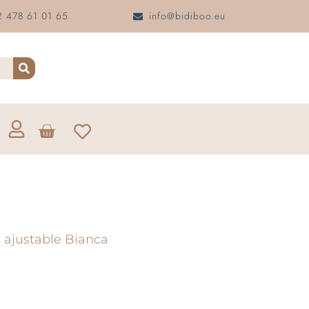
 478 61 01 65
info@bidiboo.eu
ajustable Bianca