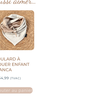
ussi aimer…
OULARD À
OUER ENFANT
IANCA
4,99
(TVAC)
outer au panier