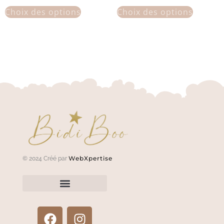
Choix des options
Choix des options
WebXpertise
© 2024 Créé par
Renvoyer un article?
Termes et conditions
Politique de confidentialité