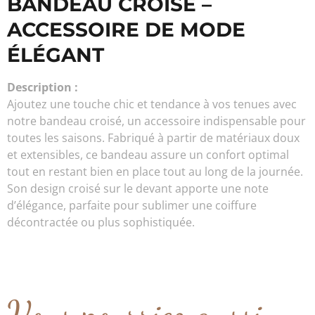
BANDEAU CROISÉ –
ACCESSOIRE DE MODE
ÉLÉGANT
Description :
Ajoutez une touche chic et tendance à vos tenues avec
notre bandeau croisé, un accessoire indispensable pour
toutes les saisons. Fabriqué à partir de matériaux doux
et extensibles, ce bandeau assure un confort optimal
tout en restant bien en place tout au long de la journée.
Son design croisé sur le devant apporte une note
d’élégance, parfaite pour sublimer une coiffure
décontractée ou plus sophistiquée.
Vous pourriez aussi