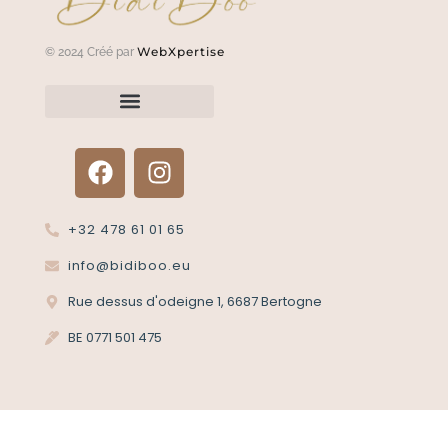
WebXpertise
© 2024 Créé par
Renvoyer un article?
Termes et conditions
Politique de confidentialité
+32 478 61 01 65
info@bidiboo.eu
Rue dessus d'odeigne 1, 6687 Bertogne
BE 0771 501 475