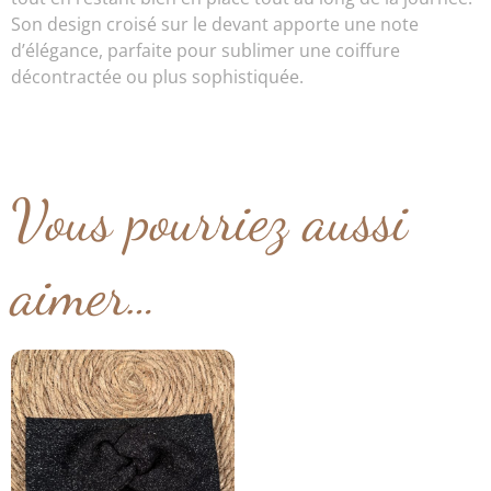
Son design croisé sur le devant apporte une note
d’élégance, parfaite pour sublimer une coiffure
décontractée ou plus sophistiquée.
Vous pourriez aussi
aimer…