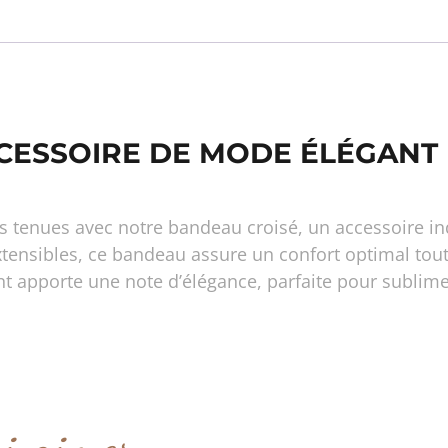
CCESSOIRE DE MODE ÉLÉGANT
s tenues avec notre bandeau croisé, un accessoire in
xtensibles, ce bandeau assure un confort optimal tout
ant apporte une note d’élégance, parfaite pour sublim
si aimer…