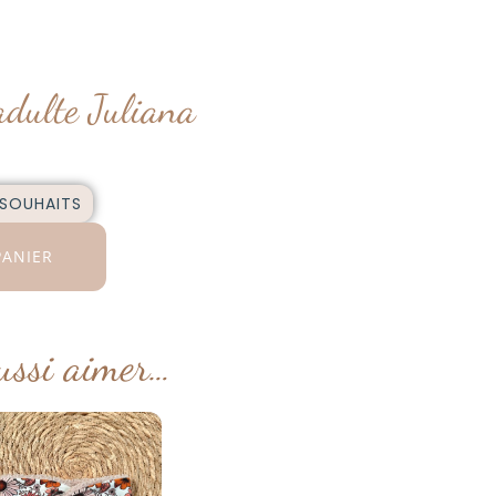
adulte Juliana
 SOUHAITS
PANIER
ussi aimer…