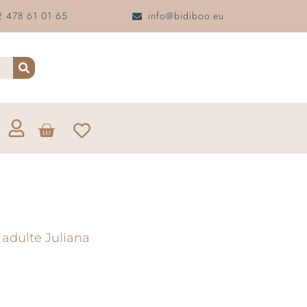
 478 61 01 65
info@bidiboo.eu
 adulte Juliana