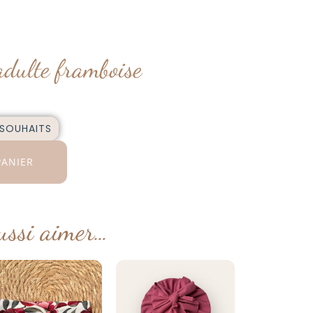
adulte framboise
 SOUHAITS
PANIER
ussi aimer…