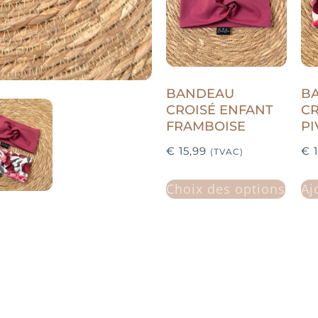
BANDEAU
B
CROISÉ ENFANT
CR
FRAMBOISE
PI
€
15,99
€
1
(TVAC)
Choix des options
Aj