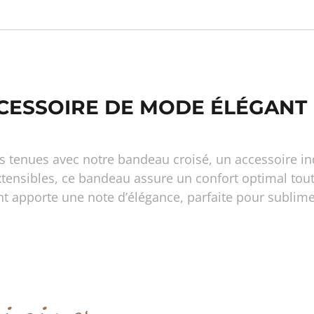
CCESSOIRE DE MODE ÉLÉGANT
s tenues avec notre bandeau croisé, un accessoire in
xtensibles, ce bandeau assure un confort optimal tout
ant apporte une note d’élégance, parfaite pour sublim
si aimer…