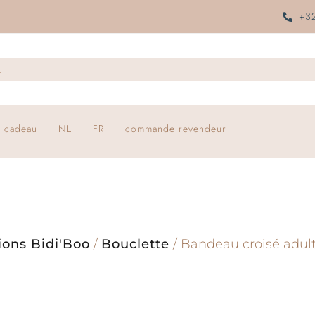
+32
 cadeau
NL
FR
commande revendeur
ions Bidi'Boo
/
Bouclette
/ Bandeau croisé adul