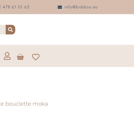
 478 61 01 65
info@bidiboo.eu
te bouclette moka