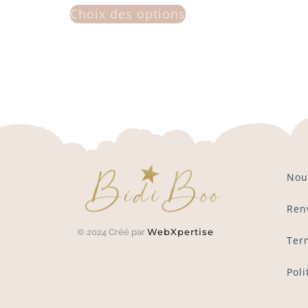
Choix des options
Nou
Ren
WebXpertise
© 2024 Créé par
Ter
Poli