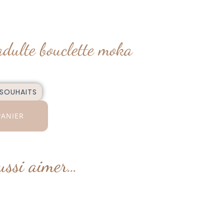
dulte bouclette moka
 SOUHAITS
PANIER
ussi aimer…