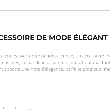
CCESSOIRE DE MODE ÉLÉGANT
s tenues avec notre bandeau croisé, un accessoire in
xtensibles, ce bandeau assure un confort optimal tout
ant apporte une note d’élégance, parfaite pour sublim
si aimer…