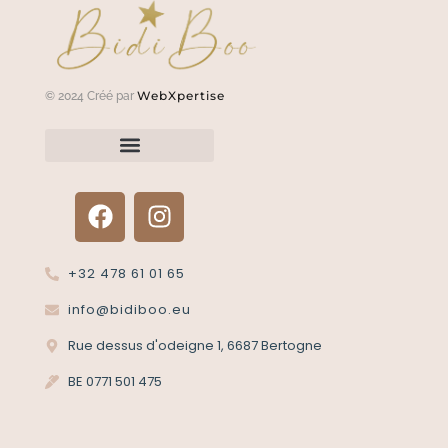
WebXpertise
© 2024 Créé par
Renvoyer un article?
Termes et conditions
Politique de confidentialité
+32 478 61 01 65
info@bidiboo.eu
Rue dessus d'odeigne 1, 6687 Bertogne
BE 0771 501 475