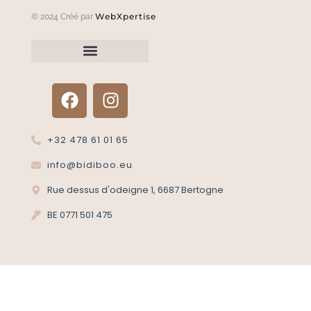
WebXpertise
© 2024 Créé par
Renvoyer un article?
Termes et conditions
Politique de confidentialité
+32 478 61 01 65
info@bidiboo.eu
Rue dessus d'odeigne 1, 6687 Bertogne
BE 0771 501 475