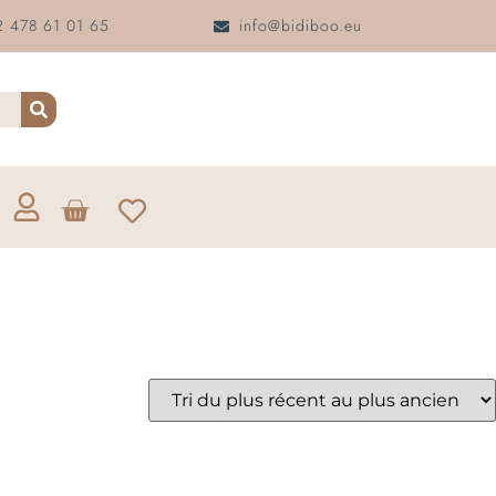
 478 61 01 65
info@bidiboo.eu