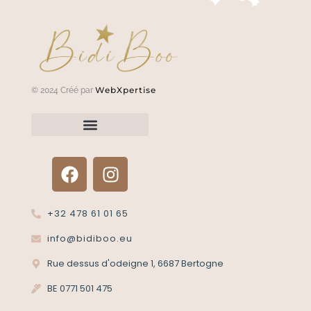
WebXpertise
© 2024 Créé par
Renvoyer un article?
Termes et conditions
Politique de confidentialité
+32 478 61 01 65
info@bidiboo.eu
Rue dessus d'odeigne 1, 6687 Bertogne
BE 0771 501 475