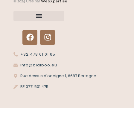
WebXpertise
© 2024 Créé par
Renvoyer un article?
Termes et conditions
Politique de confidentialité
+32 478 61 01 65
info@bidiboo.eu
Rue dessus d'odeigne 1, 6687 Bertogne
BE 0771 501 475