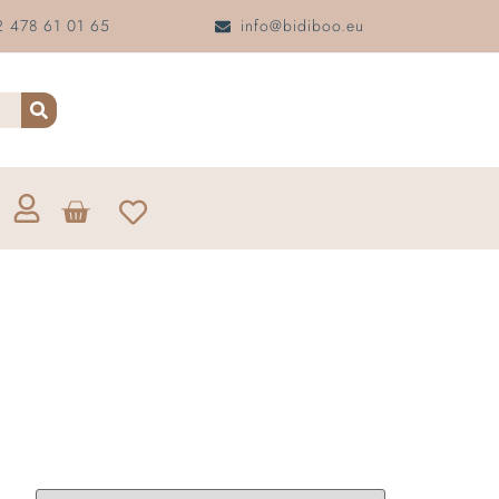
 478 61 01 65
info@bidiboo.eu