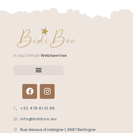
WebXpertise
© 2024 Créé par
Renvoyer un article?
Termes et conditions
Politique de confidentialité
+32 478 61 01 65
info@bidiboo.eu
Rue dessus d'odeigne 1, 6687 Bertogne