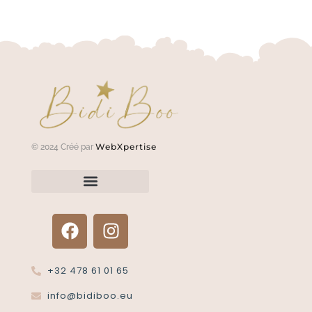
WebXpertise
© 2024 Créé par
Renvoyer un article?
Termes et conditions
Politique de confidentialité
+32 478 61 01 65
info@bidiboo.eu