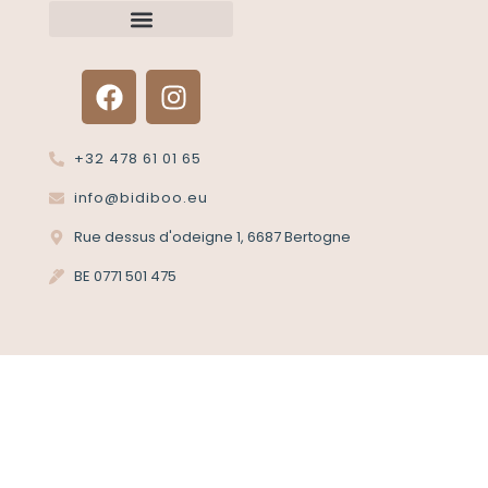
Renvoyer un article?
Termes et conditions
Politique de confidentialité
+32 478 61 01 65
info@bidiboo.eu
Rue dessus d'odeigne 1, 6687 Bertogne
BE 0771 501 475